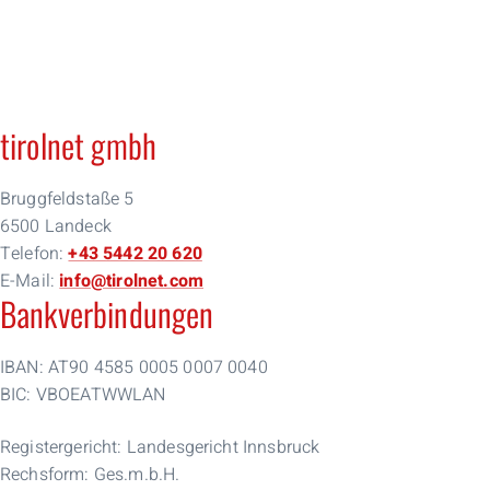
Privat
zurück
zurück
zurück
Jetzt bestellen
Business
Internet
Internet
Unternehmen
Über uns
TV
TV
Team
tirolnet gmbh
VoIP
VoIP
Kontakt
Verfügbarkeit
Verfügbarkeit
AGBs
Bruggfeldstaße 5
Support
Support
Presse
6500 Landeck
Telefon:
+43 5442 20 620
E-Mail:
info@tirolnet.com
Bankverbindungen
IBAN: AT90 4585 0005 0007 0040
BIC: VBOEATWW­LAN
Re­gis­ter­ge­richt: Lan­des­ge­richt Innsbruck
Rechsform: Ges.m.b.H.