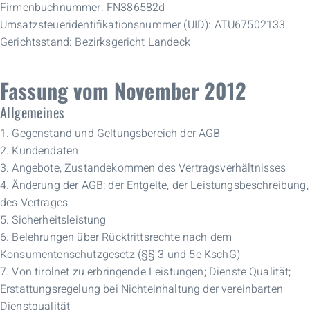
Fir­men­buch­num­mer: FN386582d
Um­satz­steu­er­iden­ti­fi­ka­ti­ons­num­mer (UID): ATU67502133
Ge­richts­stand: Be­zirks­ge­richt Landeck
Fassung vom November 2012
Allgemeines
1. Gegenstand und Geltungsbereich der AGB
2. Kundendaten
3. Angebote, Zustandekommen des Vertragsverhältnisses
4. Änderung der AGB; der Entgelte, der Leistungsbeschreibung,
des Vertrages
5. Sicherheitsleistung
6. Belehrungen über Rücktrittsrechte nach dem
Konsumentenschutzgesetz (§§ 3 und 5e KschG)
7. Von tirolnet zu erbringende Leistungen; Dienste Qualität;
Erstattungsregelung bei Nichteinhaltung der vereinbarten
Dienstqualität