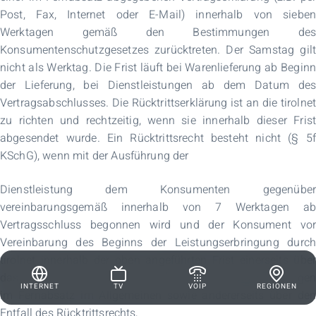
Post, Fax, Internet oder E-Mail) innerhalb von sieben
Werktagen gemäß den Bestimmungen des
Konsumentenschutzgesetzes zurücktreten. Der Samstag gilt
nicht als Werktag. Die Frist läuft bei Warenlieferung ab Beginn
der Lieferung, bei Dienstleistungen ab dem Datum des
Vertragsabschlusses. Die Rücktrittserklärung ist an die tirolnet
zu richten und rechtzeitig, wenn sie innerhalb dieser Frist
abgesendet wurde. Ein Rücktrittsrecht besteht nicht (§ 5f
KSchG), wenn mit der Ausführung der
Dienstleistung dem Konsumenten gegenüber
vereinbarungsgemäß innerhalb von 7 Werktagen ab
Vertragsschluss begonnen wird und der Konsument vor
Vereinbarung des Beginns der Leistungserbringung durch
tirolnet innerhalb der oben angeführten Frist einerseits über
das Bestehen des Rücktrittsrechtes bei Vertragserklärungen
INTERNET
TV
VOIP
REGIONEN
im Fernabsatz im Allgemeinen sowie andererseits über den
Entfall des Rücktrittsrechts,