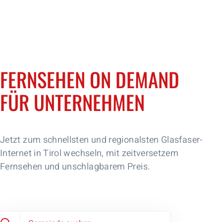
FERNSEHEN ON DEMAND
FÜR UNTERNEHMEN
Jetzt zum schnellsten und regionalsten Glasfaser-
Internet in Tirol wechseln, mit zeitversetzem
Privat
zurück
zurück
zurück
Fernsehen und unschlagbarem Preis.
Jetzt bestellen
Business
Internet
Internet
Unternehmen
Über uns
TV
TV
Team
VoIP
VoIP
Kontakt