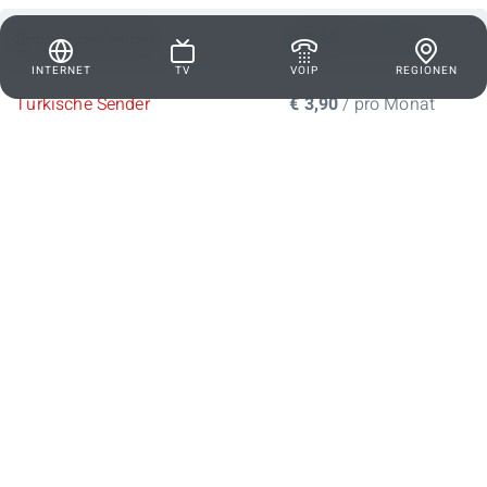
Spanische Sender
€ 3,90
/ pro Monat
INTERNET
TV
VOIP
REGIONEN
Türkische Sender
€ 3,90
/ pro Monat
tirolnet bringt bestes Glasfaser-Internet
+43 5442 20 620
info@tirolnet.com