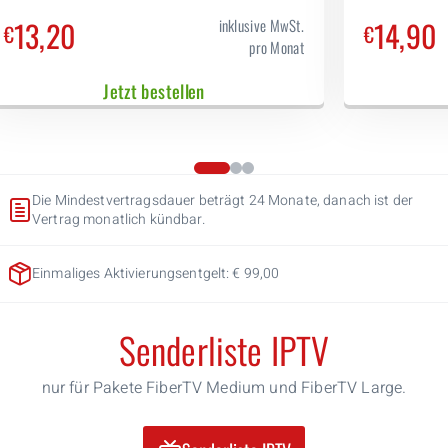
Geräte betrieben werden. Für die Betreuung der
weite
internen Anlage fällt ggf. eine optionale
13,20
14,90
inklusive MwSt.
€
€
Dienstleistung an.
pro Monat
Jetzt bestellen
Die Mindestvertragsdauer beträgt 24 Monate, danach ist der
Vertrag monatlich kündbar.
Einmaliges Aktivierungsentgelt: € 99,00
Senderliste IPTV
nur für Pakete FiberTV Medium und FiberTV Large.